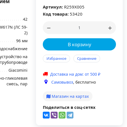
нием
Артикул:
R259X005
Код товара:
53420
42
W617N (ЛС 59-
2)
96 мм
В корзину
водоснабжение
устройство на
Избранное
Сравнение
трубопроводе
Giacomini
Доставка на дом: от 500 ₽
дно-гликолевая
Самовывоз
, бесплатно
смесь, пар
Магазин на картах
Поделиться в соц-сетях