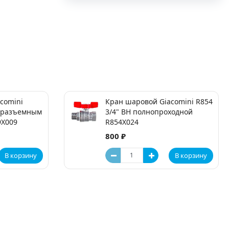
comini
Кран шаровой Giacomini R854
с разъемным
3/4" ВН полнопроходной
9X009
R854X024
800 ₽
В корзину
В корзину