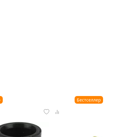
р
Бестселлер