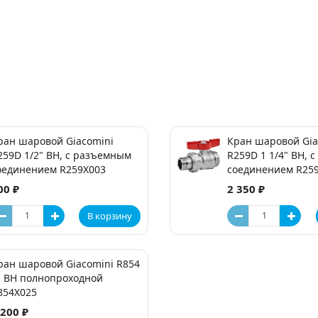
ран шаровой Giacomini
Кран шаровой Gia
259D 1/2" ВН, с разъемным
R259D 1 1/4" ВН, 
оединением R259X003
соединением R25
00 ₽
2 350 ₽
В корзину
ран шаровой Giacomini R854
" ВН полнопроходной
854X025
 200 ₽