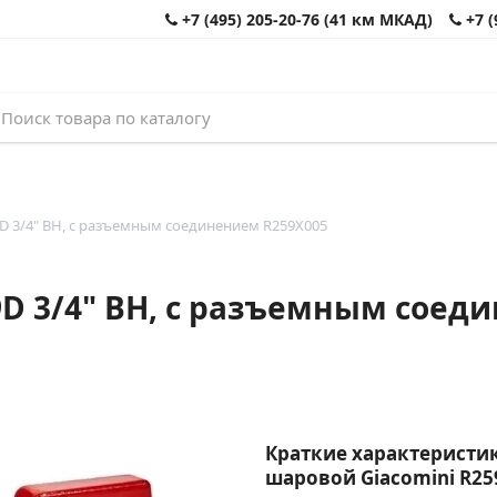
+7 (495) 205-20-76 (41 км МКАД)
+7 (
D 3/4" ВН, с разъемным соединением R259X005
9D 3/4" ВН, с разъемным соед
Краткие характеристик
шаровой Giacomini R259