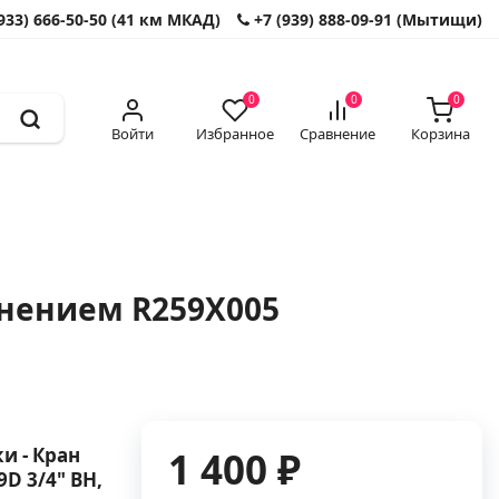
933) 666-50-50 (41 км МКАД)
+7 (939) 888-09-91 (Мытищи)
0
0
0
Войти
Избранное
Сравнение
Корзина
инением R259X005
и - Кран
1 400 ₽
D 3/4" ВН,