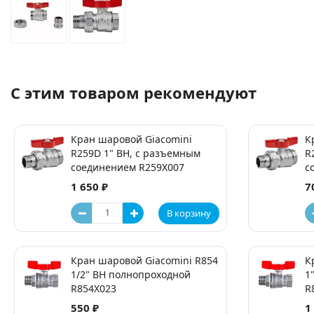
С этим товаром рекомендуют
Кран шаровой Giacomini
К
R259D 1" ВН, с разъемным
R
соединением R259X007
с
1 650 ₽
7
В корзину
Кран шаровой Giacomini R854
К
1/2" ВН полнопроходной
1
R854X023
R
550 ₽
1