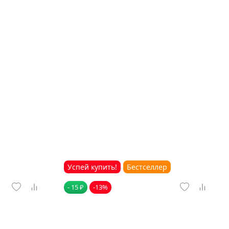
Успей купить!
Бестселлер
- 15 ₽
-13%