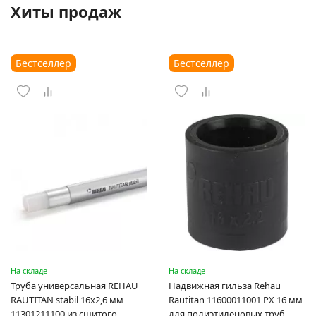
Хиты продаж
Бестселлер
Бестселлер
На складе
На складе
Труба универсальная REHAU
Надвижная гильза Rehau
RAUTITAN stabil 16х2,6 мм
Rautitan 11600011001 PX 16 мм
11301211100 из сшитого
для полиэтиленовых труб