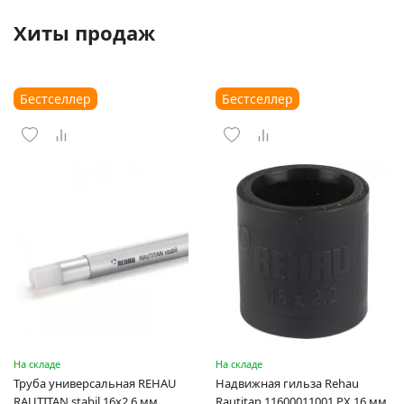
Хиты продаж
Бестселлер
Бестселлер
На складе
На складе
Труба универсальная REHAU
Надвижная гильза Rehau
RAUTITAN stabil 16х2,6 мм
Rautitan 11600011001 PX 16 мм