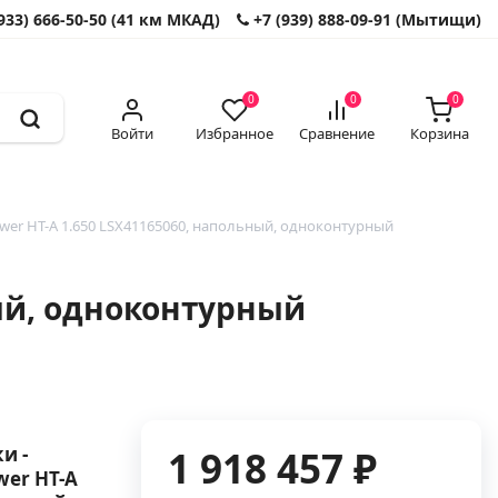
933) 666-50-50 (41 км МКАД)
+7 (939) 888-09-91 (Мытищи)
0
0
0
Войти
Избранное
Сравнение
Корзина
wer HT-A 1.650 LSX41165060, напольный, одноконтурный
ный, одноконтурный
и -
1 918 457 ₽
wer HT-A