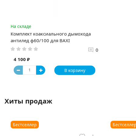
На складе
Комплект коаксиального дымохода
антилед ф60/100 для BAXI
0
4 100 ₽
В корзину
Хиты продаж
Бестселлер
Бестселле