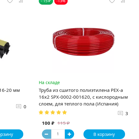
- 15 ₽
-13%
На складе
 16-20 мм
Труба из сшитого полиэтилена PEX-a
16х2 SPX-0002-001620, с кислородным
слоем, для теплого пола (Испания)
0
3
100 ₽
115 ₽
орзину
В корзину