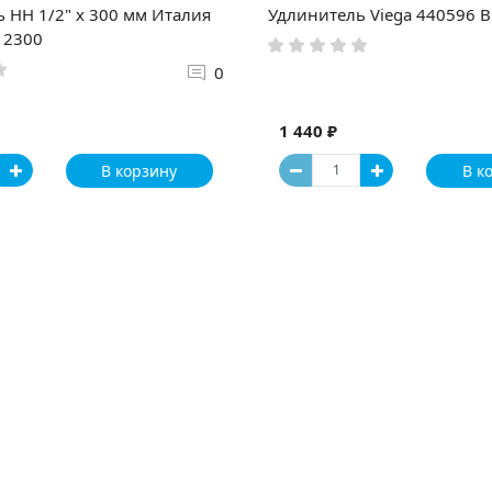
 НН 1/2" x 300 мм Италия
Удлинитель Viega 440596 В
12300
0
1 440 ₽
В корзину
В к