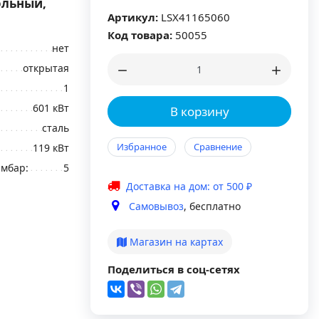
ольный,
Артикул:
LSX41165060
Код товара:
50055
нет
открытая
1
601 кВт
В корзину
сталь
Избранное
Сравнение
119 кВт
 мбар:
5
Доставка на дом: от 500 ₽
Самовывоз
, бесплатно
Магазин на картах
Поделиться в соц-сетях