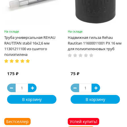
На складе
На складе
Труба универсальная REHAU
Надвижная гильза Rehau
RAUTITAN stabil 16х2,6 мм
Rautitan 11600011001 PX 16 мм
11301211100 из сшитого
для полиэтиленовых труб
полиэтилена
175 ₽
75 ₽
В корзину
В корзину
Бестселлер
Успей купить!