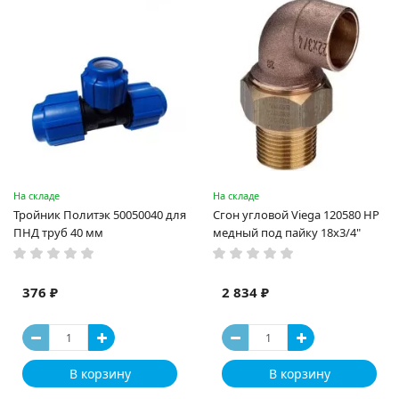
На складе
На складе
Тройник Политэк 50050040 для
Сгон угловой Viega 120580 НР
ПНД труб 40 мм
медный под пайку 18х3/4"
376 ₽
2 834 ₽
В корзину
В корзину