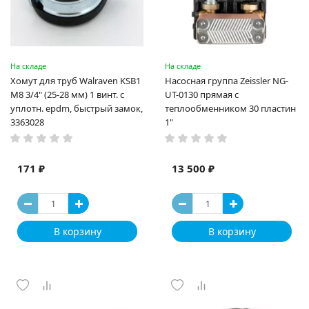
На складе
На складе
Хомут для труб Walraven KSB1
Насосная группа Zeissler NG-
М8 3/4" (25-28 мм) 1 винт. с
UT-0130 прямая с
уплотн. epdm, быстрый замок,
теплообменником 30 пластин
3363028
1"
171 ₽
13 500 ₽
В корзину
В корзину