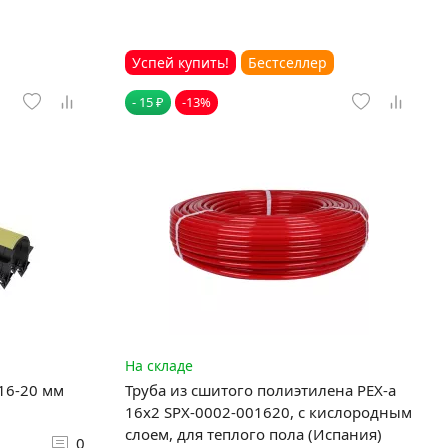
Успей купить!
Бестселлер
- 15 ₽
-13%
На складе
 16-20 мм
Труба из сшитого полиэтилена PEX-a
16х2 SPX-0002-001620, с кислородным
слоем, для теплого пола (Испания)
0