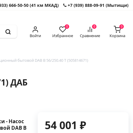
933) 666-50-50 (41 км МКАД)
+7 (939) 888-09-91 (Мытищи)
0
0
0
Войти
Избранное
Сравнение
Корзина
ионный бытовой DAB B 56/250.40 T (505814671)
1) ДАБ
и - Насос
54 001 ₽
вой DAB B