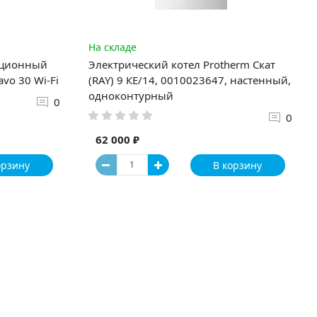
На складе
яционный
Электрический котел Protherm Скат
vo 30 Wi-Fi
(RAY) 9 КE/14, 0010023647, настенный,
одноконтурный
0
0
62 000 ₽
орзину
В корзину