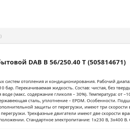
)
товой DAB B 56/250.40 T (505814671)
 систем отопления и кондиционирования. Рабочий диапазон
10 бар. Перекачиваемая жидкость. Состав: чистая, без твер
воде (макс. содержание гликоля – 30%). Температура: от –
– нержавеющая сталь, уплотнение – EPDM. Особенности. По
ополнительной защиты от перегрузки, имеют три скорости 
перегрузки. Трехфазные двигатели имеют две скорости в
оложении. Стандартное электропитание: 1x230 В, 3x400 В. С