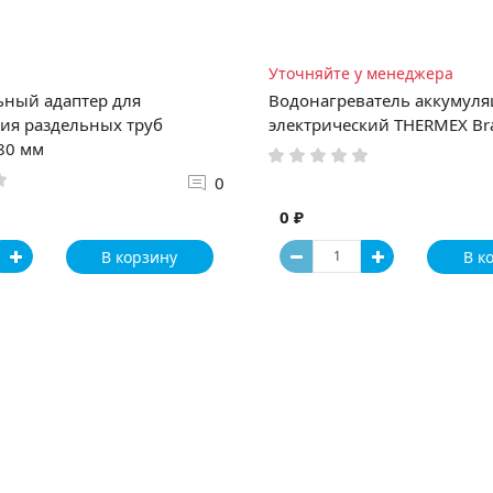
Уточняйте у менеджера
ьный адаптер для
Водонагреватель аккумул
ия раздельных труб
электрический THERMEX Bra
80 мм
0
0 ₽
В корзину
В к