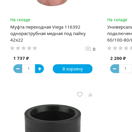
На складе
На складе
Муфта переходная Viega 116392
Универсал
однораструбная медная под пайку
подключен
42х22
60/100-80/
0
1 737 ₽
2 200 ₽
В корзину