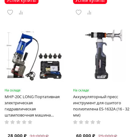
Успей купить!
Успей купить!
На складе
На складе
MHP-20C LONG Портативная
Аккумуляторный пресс
электрическая
инструмент для сшитого
гидравлическая
полиэтилена ES-1632A (16 - 32
штамповочная машина
мм)
высокая мощность и мощный
выход ручная электрическая
машина
28 000 ₽
60 000 ₽
31 000 ₽
75 000 ₽