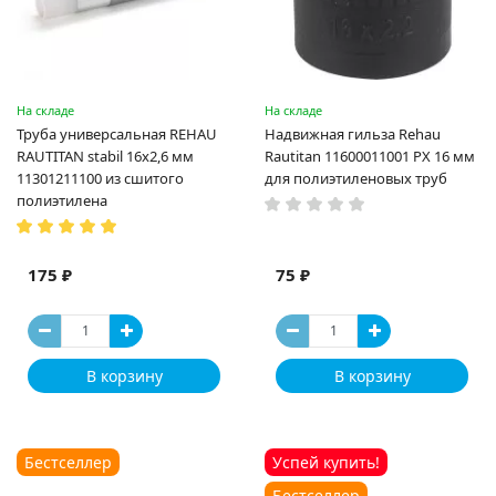
На складе
На складе
Труба универсальная REHAU
Надвижная гильза Rehau
RAUTITAN stabil 16х2,6 мм
Rautitan 11600011001 PX 16 мм
11301211100 из сшитого
для полиэтиленовых труб
полиэтилена
175 ₽
75 ₽
В корзину
В корзину
Бестселлер
Успей купить!
Бестселлер