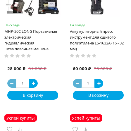
На складе
На складе
MHP-20C LONG Портативная
Аккумуляторный пресс
электрическая
инструмент для сшитого
гидравлическая
полиэтилена ES-1632A (16 - 32
штамповочная машина
мм)
высокая мощность и мощный
выход ручная электрическая
машина
28 000 ₽
60 000 ₽
31 000 ₽
75 000 ₽
В корзину
В корзину
Успей купить!
Успей купить!