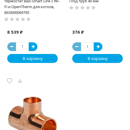
термостат Baxi Smart Link c Wi-
ПНД труб 40 мм
Fi и OpenTherm для котлов,
BX0000069795
8 539 ₽
376 ₽
В корзину
В корзину