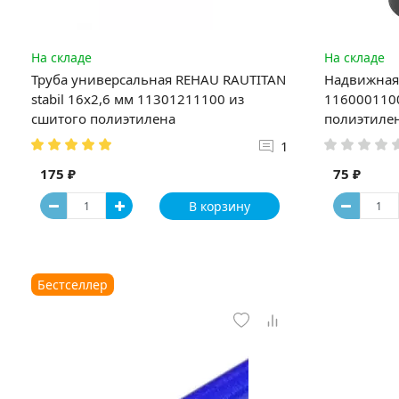
На складе
На складе
Труба универсальная REHAU RAUTITAN
Надвижная 
stabil 16х2,6 мм 11301211100 из
1160001100
сшитого полиэтилена
полиэтиле
1
175 ₽
75 ₽
В корзину
Бестселлер