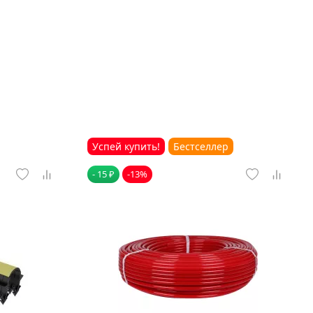
Успей купить!
Бестселлер
- 15 ₽
-13%