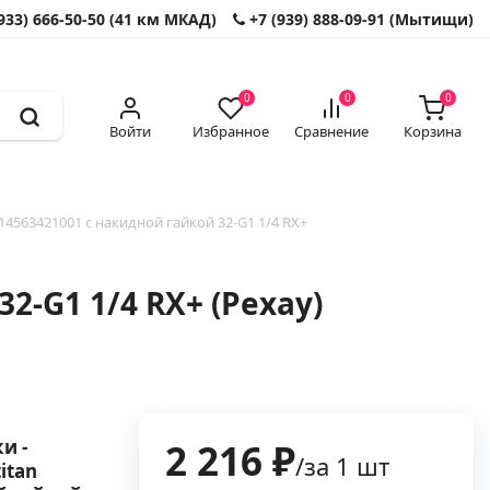
933) 666-50-50 (41 км МКАД)
+7 (939) 888-09-91 (Мытищи)
0
0
0
Войти
Избранное
Сравнение
Корзина
4563421001 с накидной гайкой 32-G1 1/4 RX+
2-G1 1/4 RX+ (Рехау)
и -
2 216 ₽
/за 1 шт
itan