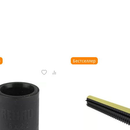
р
Бестселлер