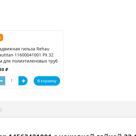
р
адвижная гильза Rehau
autitan 11600041001 PX 32
м для полиэтиленовых труб
80 ₽
В корзину
)