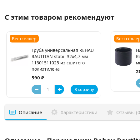
С этим товаром рекомендуют
Бестселлер
Бестселле
Труба универсальная REHAU
Н
RAUTITAN stabil 32х4,7 мм
R
11301511025 из сшитого
м
полиэтилена
2
590 ₽
В корзину
Описание
Характеристики
Отзывы (0