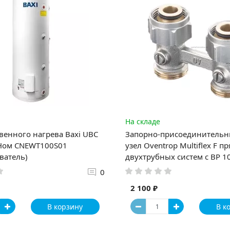
На складе
венного нагрева Baxi UBC
Запорно-присоединительн
ЭНом CNEWT100S01
узел Oventrop Multiflex F п
ватель)
двухтрубных систем с ВР 1
0
2 100 ₽
В корзину
В к