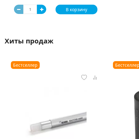
В корзину
Хиты продаж
Бестселлер
Бестселле