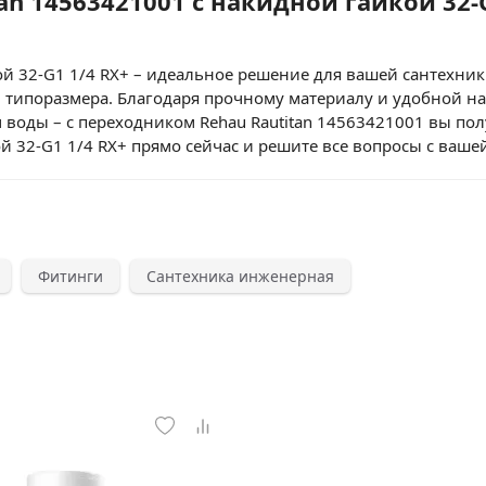
an 14563421001 с накидной гайкой 32-
ой 32-G1 1/4 RX+ – идеальное решение для вашей сантехни
типоразмера. Благодаря прочному материалу и удобной нак
 воды – с переходником Rehau Rautitan 14563421001 вы по
й 32-G1 1/4 RX+ прямо сейчас и решите все вопросы с ваше
Фитинги
Сантехника инженерная