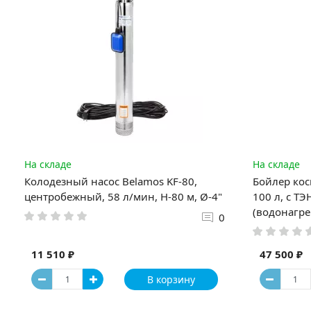
На складе
На складе
Колодезный насос Belamos KF-80,
Бойлер кос
центробежный, 58 л/мин, Н-80 м, Ø-4"
100 л, с Т
(водонагре
0
11 510 ₽
47 500 ₽
В корзину