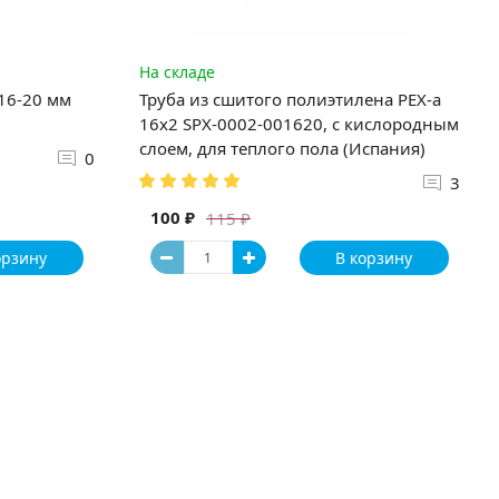
На складе
 16-20 мм
Труба из сшитого полиэтилена PEX-a
16х2 SPX-0002-001620, с кислородным
слоем, для теплого пола (Испания)
0
3
100 ₽
115 ₽
орзину
В корзину