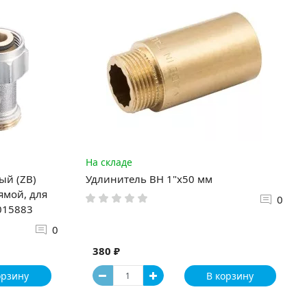
На складе
ый (ZB)
Удлинитель ВН 1"x50 мм
рямой, для
0
015883
0
380 ₽
орзину
В корзину