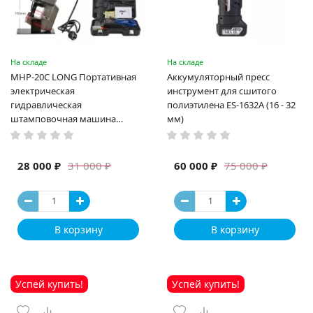
На складе
На складе
MHP-20C LONG Портативная
Аккумуляторный пресс
электрическая
инструмент для сшитого
гидравлическая
полиэтилена ES-1632A (16 - 32
штамповочная машина
мм)
высокая мощность и мощный
выход ручная электрическая
машина
28 000 ₽
60 000 ₽
31 000 ₽
75 000 ₽
В корзину
В корзину
Успей купить!
Успей купить!