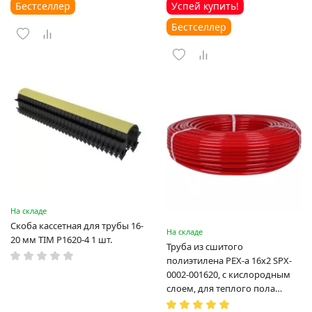
Бестселлер
Успей купить!
Бестселлер
На складе
Скоба кассетная для трубы 16-
На складе
20 мм TIM P1620-4 1 шт.
Труба из сшитого
полиэтилена PEX-a 16х2 SPX-
0002-001620, с кислородным
слоем, для теплого пола
(Испания)