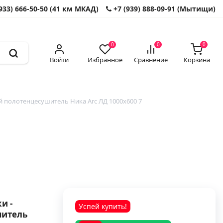
933) 666-50-50 (41 км МКАД)
+7 (939) 888-09-91 (Мытищи)
0
0
0
Войти
Избранное
Сравнение
Корзина
 полотенцесушитель Ника Arc ЛД 1000x600 7
и -
Успей купить!
шитель