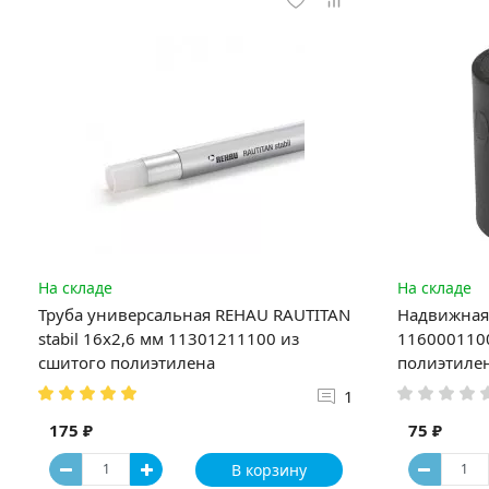
На складе
На складе
Труба универсальная REHAU RAUTITAN
Надвижная 
stabil 16х2,6 мм 11301211100 из
1160001100
сшитого полиэтилена
полиэтиле
1
175 ₽
75 ₽
В корзину