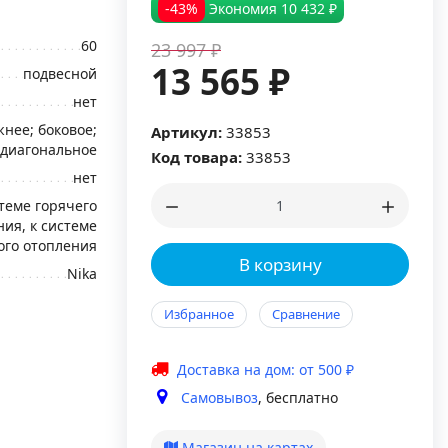
-43%
Экономия
10 432 ₽
60
23 997 ₽
13 565 ₽
подвесной
нет
нее; боковое;
Артикул:
33853
диагональное
Код товара:
33853
нет
стеме горячего
ия, к системе
ого отопления
В корзину
Nika
Избранное
Сравнение
Доставка на дом: от 500 ₽
Самовывоз
, бесплатно
Магазин на картах