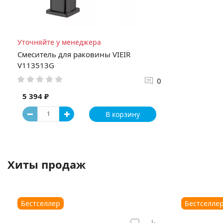
Уточняйте у менеджера
Смеситель для раковины VIEIR
V113513G
0
5 394 ₽
В корзину
Хиты продаж
Бестселлер
Бестселле