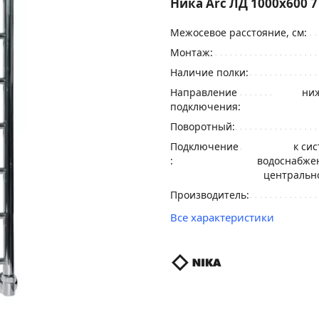
Ника Arc ЛД 1000x600 7
Межосевое расстояние, см:
Монтаж:
Наличие полки:
Направление
ниж
подключения:
Поворотный:
Подключение
к си
:
водоснабжен
центральн
Производитель:
Все характеристики