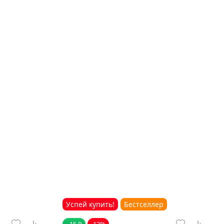
Успей купить!
Бестселлер
- 15 ₽
-13%