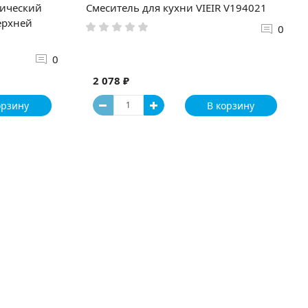
рический
Смеситель для кухни VIEIR V194021
ерхней
0
0
2 078 ₽
орзину
В корзину