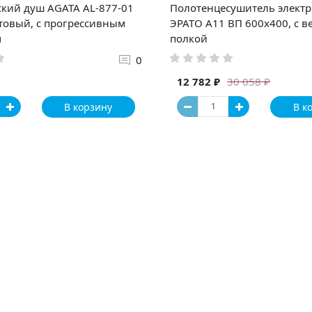
кий душ AGATA AL-877-01
Полотенцесушитель элект
товый, с прогрессивным
ЭРАТО А11 ВП 600x400, с в
м
полкой
0
12 782 ₽
30 058 ₽
В корзину
В к