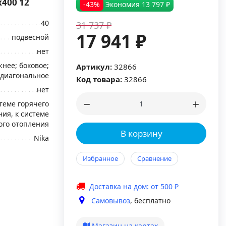
400 12
-43%
Экономия
13 797 ₽
40
31 737 ₽
17 941 ₽
подвесной
нет
нее; боковое;
Артикул:
32866
диагональное
Код товара:
32866
нет
стеме горячего
ия, к системе
ого отопления
В корзину
Nika
Избранное
Сравнение
Доставка на дом: от 500 ₽
Самовывоз
, бесплатно
Магазин на картах