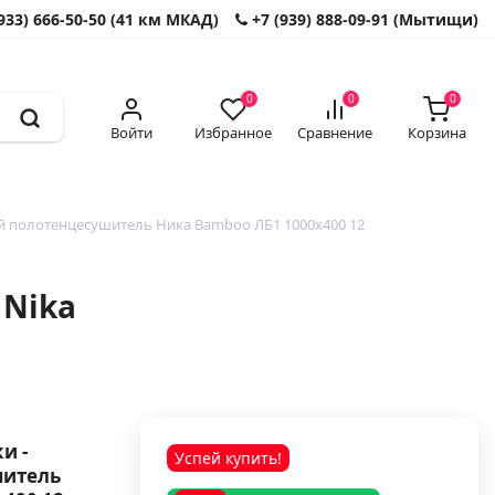
933) 666-50-50 (41 км МКАД)
+7 (939) 888-09-91 (Мытищи)
0
0
0
Войти
Избранное
Сравнение
Корзина
 полотенцесушитель Ника Bamboo ЛБ1 1000x400 12
 Nika
и -
Успей купить!
шитель