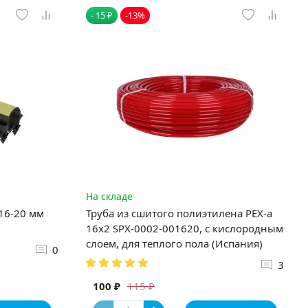
- 15 ₽
-13%
На складе
 16-20 мм
Труба из сшитого полиэтилена PEX-a
16х2 SPX-0002-001620, с кислородным
слоем, для теплого пола (Испания)
0
3
100 ₽
115 ₽