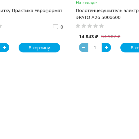
На складе
итку Практика Евроформат
Полотенцесушитель элект
ЭРАТО А26 500x600
0
14 843 ₽
34 907 ₽
В корзину
В к