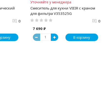
Уточняйте у менеджера
рический
Смеситель для кухни VIEIR с краном
для фильтра V353525G
0
0
7 690 ₽
орзину
В корзину