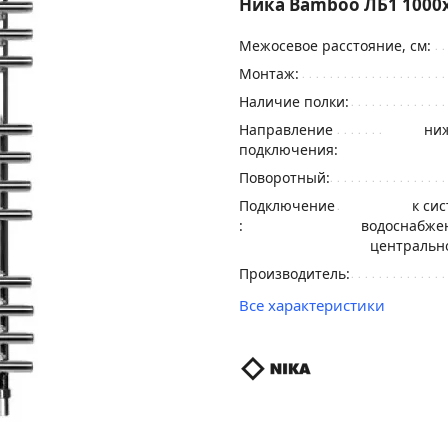
Ника Bamboo ЛБ1 1000x
Межосевое расстояние, см:
Монтаж:
Наличие полки:
Направление
ниж
подключения:
Поворотный:
Подключение
к си
:
водоснабжен
центральн
Производитель:
Все характеристики