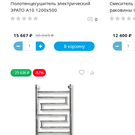
Полотенцесушитель электрический
Смеситель
ЭРАТО А10 1200x500
раковины 
0
15 667 ₽
12 400 ₽
36 845 ₽
В корзину
- 25 636 ₽
-57%