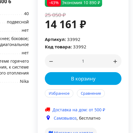
00 6
-43%
Экономия
10 890 ₽
40
25 050 ₽
14 161 ₽
подвесной
нет
нее; боковое;
Артикул:
33992
диагональное
Код товара:
33992
нет
стеме горячего
ия, к системе
ого отопления
В корзину
Nika
Избранное
Сравнение
Доставка на дом: от 500 ₽
Самовывоз
, бесплатно
Магазин на картах