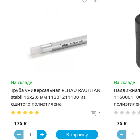
На складе
На складе
Труба универсальная REHAU RAUTITAN
Надвижная 
stabil 16х2,6 мм 11301211100 из
1160001100
сшитого полиэтилена
полиэтиле
1
175 ₽
75 ₽
В корзину