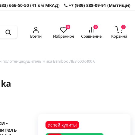
933) 666-50-50 (41 км МКАД)
+7 (939) 888-09-91 (Мытищи)
0
0
0
Войти
Избранное
Сравнение
Корзина
 полотенцесушитель Ника Bamboo ЛБ3 600x400 6
ika
и -
Успей купить!
шитель