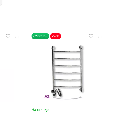
- 22 012 ₽
-57%
На складе