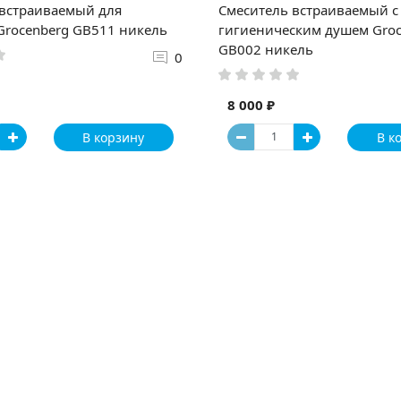
 встраиваемый для
Смеситель встраиваемый с
Grocenberg GB511 никель
гигиеническим душем Groc
GB002 никель
0
8 000 ₽
В корзину
В к