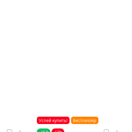
Успей купить!
Бестселлер
- 15 ₽
-13%