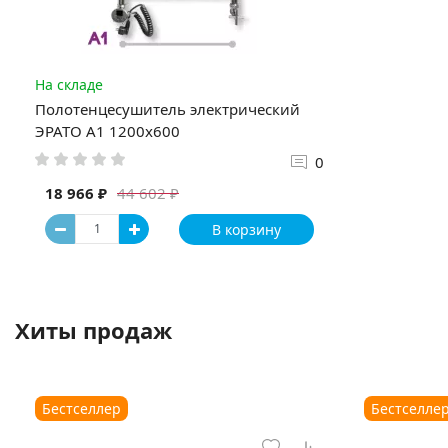
На складе
Полотенцесушитель электрический
ЭРАТО А1 1200x600
0
18 966 ₽
44 602 ₽
В корзину
Хиты продаж
Бестселлер
Бестселле