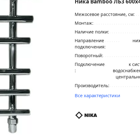
Ника Bamboo ЛБ3 600x4
Межосевое расстояние, см:
Монтаж:
Наличие полки:
Направление
ниж
подключения:
Поворотный:
Подключение
к си
:
водоснабжен
центральн
Производитель:
Все характеристики