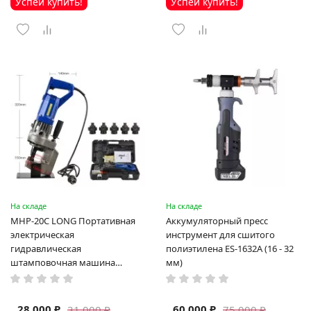
Успей купить!
Успей купить!
На складе
На складе
MHP-20C LONG Портативная
Аккумуляторный пресс
электрическая
инструмент для сшитого
гидравлическая
полиэтилена ES-1632A (16 - 32
штамповочная машина
мм)
высокая мощность и мощный
выход ручная электрическая
машина
28 000 ₽
60 000 ₽
31 000 ₽
75 000 ₽