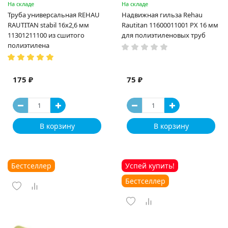
На складе
На складе
Труба универсальная REHAU
Надвижная гильза Rehau
RAUTITAN stabil 16х2,6 мм
Rautitan 11600011001 PX 16 мм
11301211100 из сшитого
для полиэтиленовых труб
полиэтилена
175 ₽
75 ₽
В корзину
В корзину
Бестселлер
Успей купить!
Бестселлер