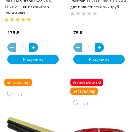
RAUTITAN stabil 16х2,6 мм
Rautitan 11600011001 PX 16 мм
11301211100 из сшитого
для полиэтиленовых труб
полиэтилена
175 ₽
75 ₽
В корзину
В корзину
Бестселлер
Успей купить!
Бестселлер