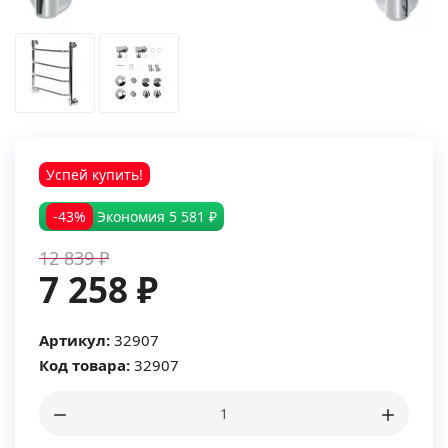
Успей купить!
-43%
Экономия
5 581 ₽
12 839 ₽
7 258 ₽
Артикул:
32907
Код товара:
32907