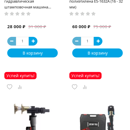
гидравлическая
полиэтилена ES-1632A (16 - 32
штамповочная машина
мм)
высокая мощность и мощный
выход ручная электрическая
машина
28 000 ₽
60 000 ₽
31 000 ₽
75 000 ₽
В корзину
В корзину
Успей купить!
Успей купить!