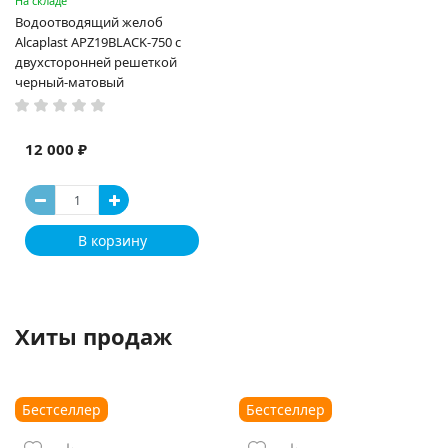
На складе
Водоотводящий желоб
Alcaplast APZ19BLACK-750 с
двухсторонней решеткой
черный-матовый
12 000 ₽
В корзину
Хиты продаж
Бестселлер
Бестселлер