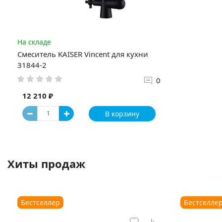
На складе
Смеситель KAISER Vincent для кухни
31844-2
0
12 210 ₽
В корзину
Хиты продаж
Бестселлер
Бестселле