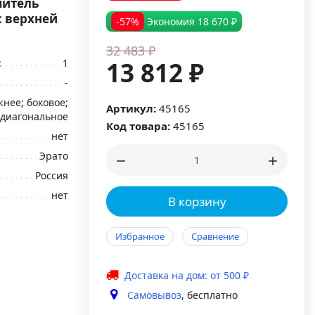
шитель
с верхней
-57%
Экономия
18 670 ₽
32 483 ₽
:
1
13 812 ₽
-
нее; боковое;
Артикул:
45165
диагональное
Код товара:
45165
нет
Эрато
Россия
нет
В корзину
Избранное
Сравнение
Доставка на дом: от 500 ₽
Самовывоз
, бесплатно