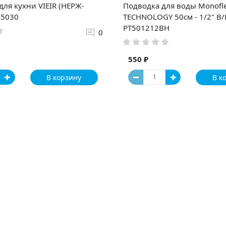
для кухни VIEIR (НЕРЖ-
Подводка для воды Monofle
15030
TECHNOLOGY 50см - 1/2" В/
РТ501212ВН
0
550 ₽
В корзину
В к