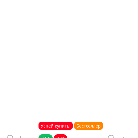
Успей купить!
Бестселлер
- 15 ₽
-13%