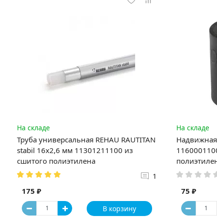
На складе
На складе
Труба универсальная REHAU RAUTITAN
Надвижная 
stabil 16х2,6 мм 11301211100 из
1160001100
сшитого полиэтилена
полиэтиле
1
175 ₽
75 ₽
В корзину