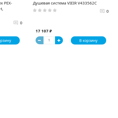
x PEX-
Душевая система VIEIR V433562C
Н,
0
0
17 107 ₽
орзину
В корзину