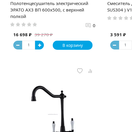
Полотенцесушитель электрический
Смеситель 
ЭРАТО АХ3 ВП 600x500, с верхней
SUS304 ) V
полкой
0
16 698 ₽
3 591 ₽
39 270 ₽
В корзину