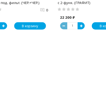
 под. фильт. (ЧЕР.+ЧЕР.)
с 2-функ. (ГРАФИТ)
0
22 200 ₽
В корзину
В к