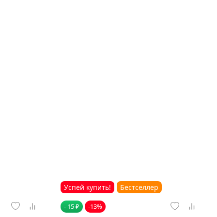
Успей купить!
Бестселлер
- 15 ₽
-13%