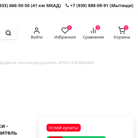
933) 666-50-50 (41 км МКАД)
+7 (939) 888-09-91 (Мытищи)
0
0
0
Войти
Избранное
Сравнение
Корзина
Водяной полотенцесушитель ЭРАТО А10 800x600
и -
Успей купить!
шитель