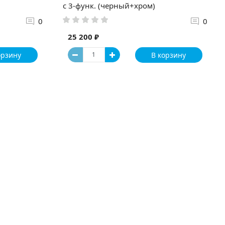
с 3-функ. (черный+хром)
0
0
25 200 ₽
орзину
В корзину