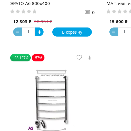
ЭРАТО А6 800x400
МАГ. изл. и
0
12 303 ₽
15 600 ₽
28 934 ₽
В корзину
- 23 127 ₽
-57%