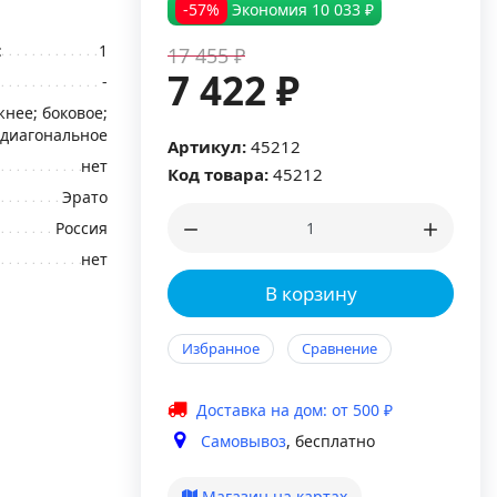
-57%
Экономия
10 033 ₽
:
1
17 455 ₽
7 422 ₽
-
нее; боковое;
диагональное
Артикул:
45212
нет
Код товара:
45212
Эрато
Россия
нет
В корзину
Избранное
Сравнение
Доставка на дом: от 500 ₽
Самовывоз
, бесплатно
Магазин на картах