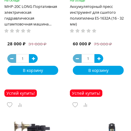
На складе
На складе
MHP-20C LONG Портативная
Аккумуляторный пресс
электрическая
инструмент для сшитого
гидравлическая
полиэтилена ES-1632A (16 - 32
штамповочная машина
мм)
высокая мощность и мощный
выход ручная электрическая
машина
28 000 ₽
60 000 ₽
31 000 ₽
75 000 ₽
В корзину
В корзину
Успей купить!
Успей купить!