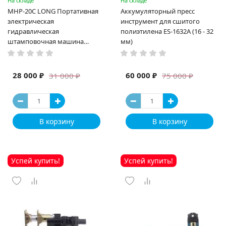
На складе
На складе
MHP-20C LONG Портативная
Аккумуляторный пресс
электрическая
инструмент для сшитого
гидравлическая
полиэтилена ES-1632A (16 - 32
штамповочная машина
мм)
высокая мощность и мощный
выход ручная электрическая
машина
28 000 ₽
60 000 ₽
31 000 ₽
75 000 ₽
В корзину
В корзину
Успей купить!
Успей купить!