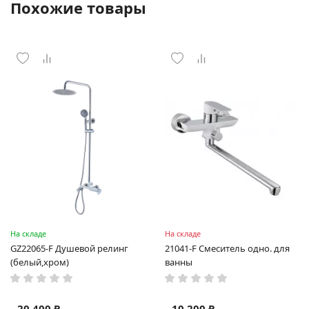
Похожие товары
На складе
На складе
GZ22065-F Душевой релинг
21041-F Смеситель одно. для
(белый,хром)
ванны
20 400 ₽
10 200 ₽