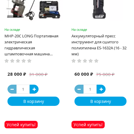
На складе
На складе
MHP-20C LONG Портативная
Аккумуляторный пресс
электрическая
инструмент для сшитого
гидравлическая
полиэтилена ES-1632A (16 - 32
штамповочная машина
мм)
высокая мощность и мощный
выход ручная электрическая
машина
28 000 ₽
60 000 ₽
31 000 ₽
75 000 ₽
В корзину
В корзину
Успей купить!
Успей купить!