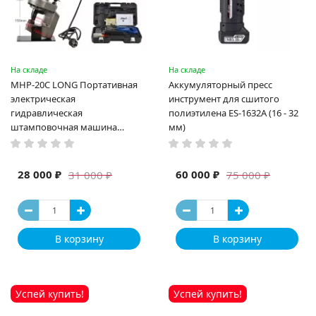
На складе
На складе
MHP-20C LONG Портативная
Аккумуляторный пресс
электрическая
инструмент для сшитого
гидравлическая
полиэтилена ES-1632A (16 - 32
штамповочная машина
мм)
высокая мощность и мощный
выход ручная электрическая
машина
28 000 ₽
60 000 ₽
31 000 ₽
75 000 ₽
В корзину
В корзину
Успей купить!
Успей купить!