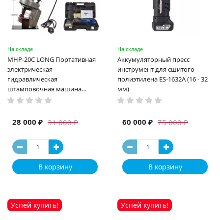
На складе
На складе
MHP-20C LONG Портативная
Аккумуляторный пресс
электрическая
инструмент для сшитого
гидравлическая
полиэтилена ES-1632A (16 - 32
штамповочная машина
мм)
высокая мощность и мощный
выход ручная электрическая
машина
28 000 ₽
60 000 ₽
31 000 ₽
75 000 ₽
В корзину
В корзину
Успей купить!
Успей купить!