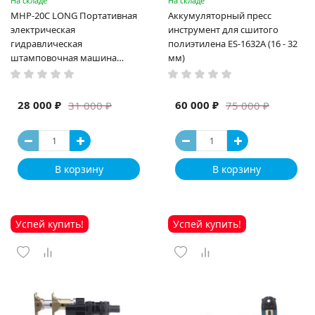
На складе
На складе
MHP-20C LONG Портативная
Аккумуляторный пресс
электрическая
инструмент для сшитого
гидравлическая
полиэтилена ES-1632A (16 - 32
штамповочная машина
мм)
высокая мощность и мощный
выход ручная электрическая
машина
28 000 ₽
60 000 ₽
31 000 ₽
75 000 ₽
В корзину
В корзину
Успей купить!
Успей купить!