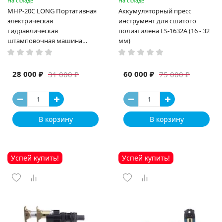
На складе
На складе
MHP-20C LONG Портативная
Аккумуляторный пресс
электрическая
инструмент для сшитого
гидравлическая
полиэтилена ES-1632A (16 - 32
штамповочная машина
мм)
высокая мощность и мощный
выход ручная электрическая
машина
28 000 ₽
60 000 ₽
31 000 ₽
75 000 ₽
В корзину
В корзину
Успей купить!
Успей купить!