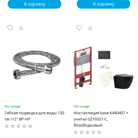
В корзину
В корзину
На складе
На складе
Гибкая подводка для воды 120
Инсталляция base K440407 +
см 1/2" ВР-НР
унитаз GZ19321-C,
безободковый