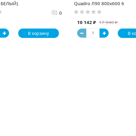
 БЕЛЫЙ)
Quadro Л90 800x600 6
0
10 142 ₽
17 940 ₽
В корзину
В к