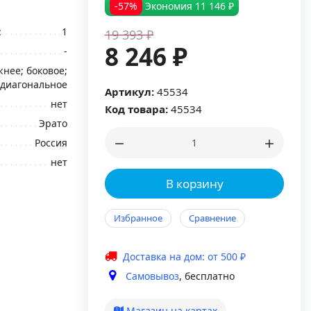
-57%
Экономия
11 146 ₽
:
1
19 393 ₽
8 246 ₽
-
нее; боковое;
диагональное
Артикул:
45534
нет
Код товара:
45534
Эрато
Россия
нет
В корзину
Избранное
Сравнение
Доставка на дом: от 500 ₽
Самовывоз
, бесплатно
Магазин на картах