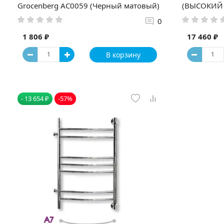
Grocenberg AC0059 (Черный матовый)
(ВЫСОКИЙ
0
1 806 ₽
17 460 ₽
В корзину
- 13 654 ₽
-57%