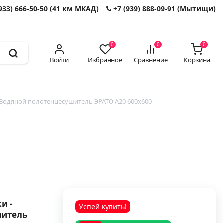
933) 666-50-50 (41 км МКАД)
+7 (939) 888-09-91 (Мытищи)
0
0
0
Войти
Избранное
Сравнение
Корзина
Водяной полотенцесушитель ЭРАТО А20 600x600
и -
Успей купить!
шитель