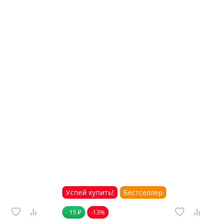
Успей купить!
Бестселлер
- 15 ₽
-13%