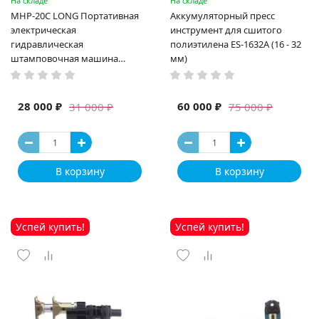
На складе
На складе
MHP-20C LONG Портативная
Аккумуляторный пресс
электрическая
инструмент для сшитого
гидравлическая
полиэтилена ES-1632A (16 - 32
штамповочная машина
мм)
высокая мощность и мощный
выход ручная электрическая
машина
28 000 ₽
60 000 ₽
31 000 ₽
75 000 ₽
В корзину
В корзину
Успей купить!
Успей купить!