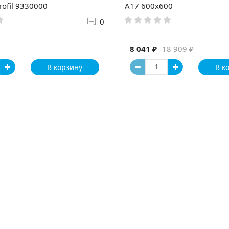
rofil 9330000
А17 600x600
0
8 041 ₽
18 909 ₽
В корзину
В к