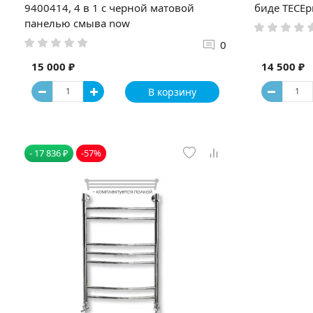
9400414, 4 в 1 с черной матовой
биде TECEp
панелью смыва now
0
15 000 ₽
14 500 ₽
В корзину
- 17 836 ₽
-57%