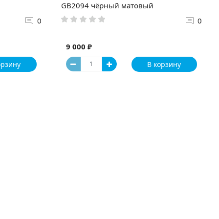
GB2094 чёрный матовый
0
0
9 000 ₽
орзину
В корзину