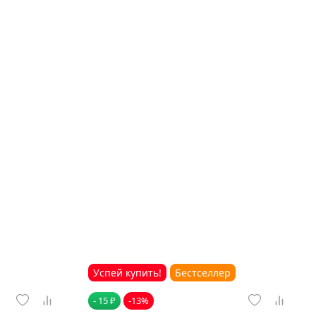
Успей купить!
Бестселлер
- 15 ₽
-13%