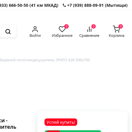
933) 666-50-50 (41 км МКАД)
+7 (939) 888-09-91 (Мытищи)
0
0
0
Войти
Избранное
Сравнение
Корзина
Водяной полотенцесушитель ЭРАТО А26 500x700
и -
Успей купить!
шитель