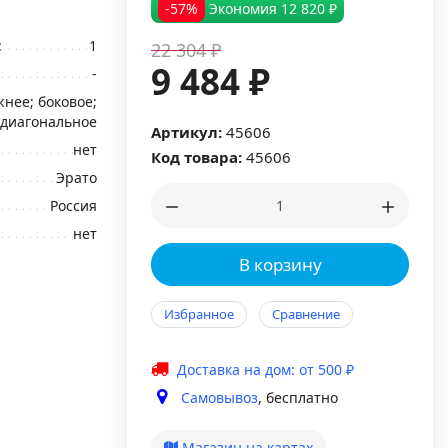
-57%
Экономия
12 820 ₽
:
1
22 304 ₽
9 484 ₽
-
нее; боковое;
диагональное
Артикул:
45606
нет
Код товара:
45606
Эрато
Россия
нет
В корзину
Избранное
Сравнение
Доставка на дом: от 500 ₽
Самовывоз
, бесплатно
Магазин на картах