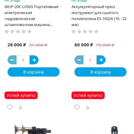
На складе
На складе
MHP-20C LONG Портативная
Аккумуляторный пресс
электрическая
инструмент для сшитого
гидравлическая
полиэтилена ES-1632A (16 - 32
штамповочная машина
мм)
высокая мощность и мощный
выход ручная электрическая
машина
28 000 ₽
60 000 ₽
31 000 ₽
75 000 ₽
В корзину
В корзину
Успей купить!
Успей купить!