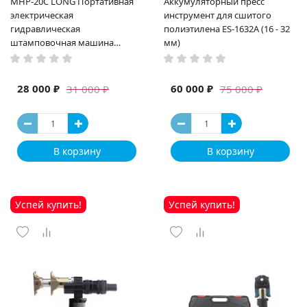
MHP-20C LONG Портативная
Аккумуляторный пресс
электрическая
инструмент для сшитого
гидравлическая
полиэтилена ES-1632A (16 - 32
штамповочная машина
мм)
высокая мощность и мощный
выход ручная электрическая
машина
28 000 ₽
60 000 ₽
31 000 ₽
75 000 ₽
В корзину
В корзину
Успей купить!
Успей купить!