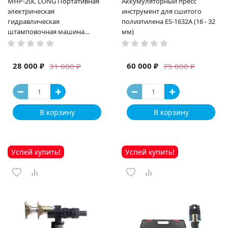
MHP-20C LONG Портативная
Аккумуляторный пресс
электрическая
инструмент для сшитого
гидравлическая
полиэтилена ES-1632A (16 - 32
штамповочная машина
мм)
высокая мощность и мощный
выход ручная электрическая
машина
28 000 ₽
60 000 ₽
31 000 ₽
75 000 ₽
В корзину
В корзину
Успей купить!
Успей купить!