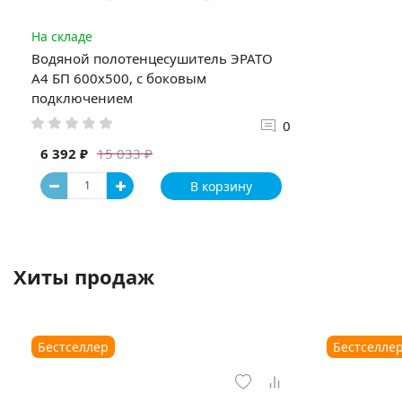
На складе
Водяной полотенцесушитель ЭРАТО
А4 БП 600x500, с боковым
подключением
0
6 392 ₽
15 033 ₽
В корзину
Хиты продаж
Бестселлер
Бестселле