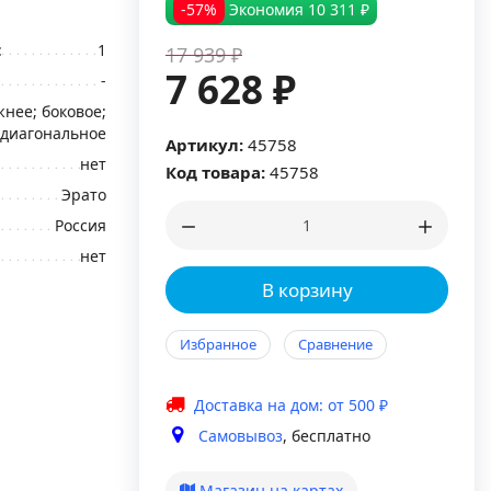
-57%
Экономия
10 311 ₽
:
1
17 939 ₽
7 628 ₽
-
нее; боковое;
диагональное
Артикул:
45758
нет
Код товара:
45758
Эрато
Россия
нет
В корзину
Избранное
Сравнение
Доставка на дом: от 500 ₽
Самовывоз
, бесплатно
Магазин на картах