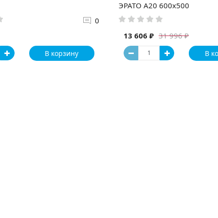
ЭРАТО А20 600x500
0
13 606 ₽
31 996 ₽
В корзину
В к