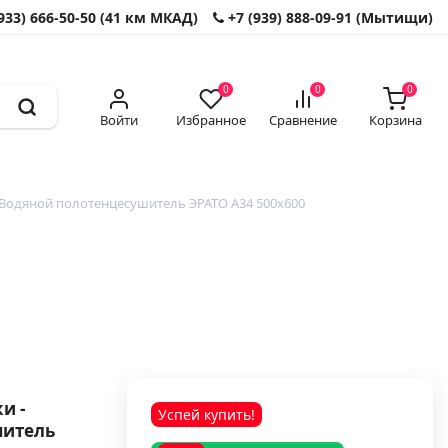
933) 666-50-50 (41 км МКАД)
+7 (939) 888-09-91 (Мытищи)
0
0
0
Войти
Избранное
Сравнение
Корзина
Водяной полотенцесушитель ЭРАТО А34 500x600
и -
Успей купить!
шитель