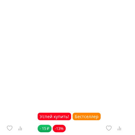
Успей купить!
Бестселлер
- 15 ₽
-13%