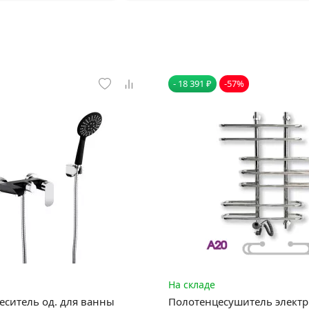
- 18 391 ₽
-57%
На складе
еситель од. для ванны
Полотенцесушитель элект