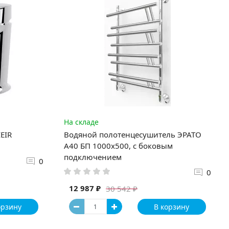
На складе
EIR
Водяной полотенцесушитель ЭРАТО
А40 БП 1000x500, с боковым
подключением
0
0
12 987 ₽
30 542 ₽
орзину
В корзину