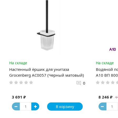
На складе
На складе
Настенный ёршик для унитаза
Водяной п
Grocenberg AC0057 (Черный матовый)
А10 ВП 800
0
3 691 ₽
8 246 ₽
1
В корзину