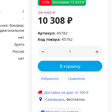
-57%
Экономия
13 933 ₽
:
1
24 242 ₽
10 308 ₽
-
нее; боковое;
диагональное
Артикул:
45782
нет
Код товара:
45782
Эрато
Россия
нет
В корзину
Избранное
Сравнение
Доставка на дом: от 500 ₽
Самовывоз
, бесплатно
Магазин на картах