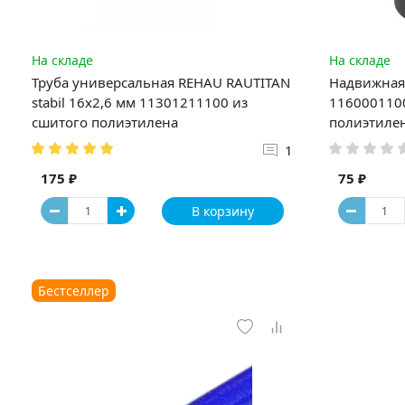
На складе
На складе
Труба универсальная REHAU RAUTITAN
Надвижная 
stabil 16х2,6 мм 11301211100 из
1160001100
сшитого полиэтилена
полиэтиле
1
175 ₽
75 ₽
В корзину
Бестселлер