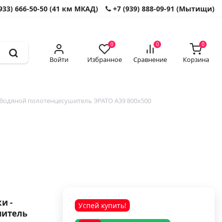
933) 666-50-50 (41 км МКАД)
+7 (939) 888-09-91 (Мытищи)
0
0
0
Войти
Избранное
Сравнение
Корзина
Водяной полотенцесушитель ЭРАТО А39 800x500
и -
Успей купить!
шитель