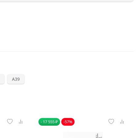
А39
- 17 555 ₽
-57%