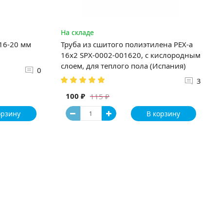
На складе
 16-20 мм
Труба из сшитого полиэтилена PEX-a
16х2 SPX-0002-001620, с кислородным
слоем, для теплого пола (Испания)
0
3
100 ₽
115 ₽
орзину
В корзину