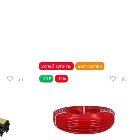
Успей купить!
Бестселлер
- 15 ₽
-13%