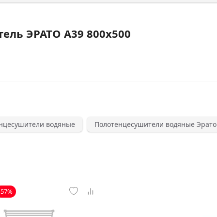
ель ЭРАТО А39 800x500
нцесушители водяные
Полотенцесушители водяные Эрато
-57%