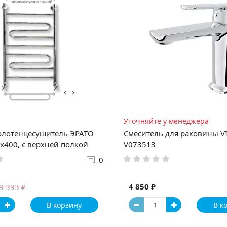
Уточняйте у менеджера
олотенцесушитель ЭРАТО
Смеситель для раковины VI
x400, с верхней полкой
V073513
0
4 850 ₽
9 393 ₽
В корзину
В к