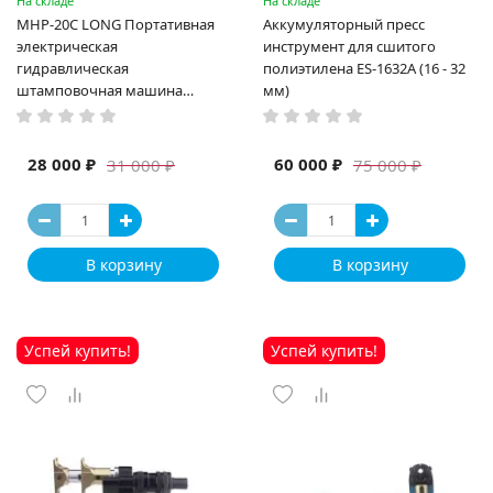
На складе
На складе
MHP-20C LONG Портативная
Аккумуляторный пресс
электрическая
инструмент для сшитого
гидравлическая
полиэтилена ES-1632A (16 - 32
штамповочная машина
мм)
высокая мощность и мощный
выход ручная электрическая
машина
28 000 ₽
60 000 ₽
31 000 ₽
75 000 ₽
В корзину
В корзину
Успей купить!
Успей купить!