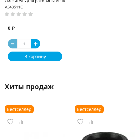
Смеситель для раковины VIEIR
V343511C
0 ₽
В корзину
Хиты продаж
Бестселлер
Бестселлер