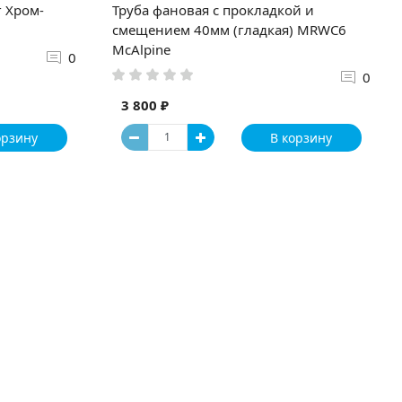
 Хром-
Труба фановая с прокладкой и
смещением 40мм (гладкая) MRWC6
McAlpine
0
0
3 800 ₽
орзину
В корзину