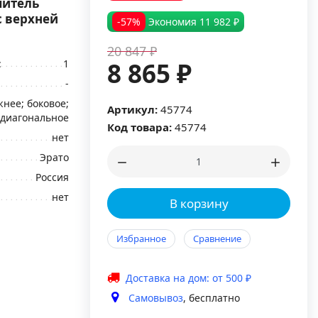
шитель
с верхней
-57%
Экономия
11 982 ₽
20 847 ₽
:
1
8 865 ₽
-
нее; боковое;
Артикул:
45774
диагональное
Код товара:
45774
нет
Эрато
Россия
нет
В корзину
Избранное
Сравнение
Доставка на дом: от 500 ₽
Самовывоз
, бесплатно