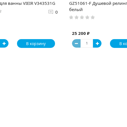
для ванны VIEIR V343531G
GZ51061-F Душевой релинг
белый
0
25 200 ₽
В корзину
В к