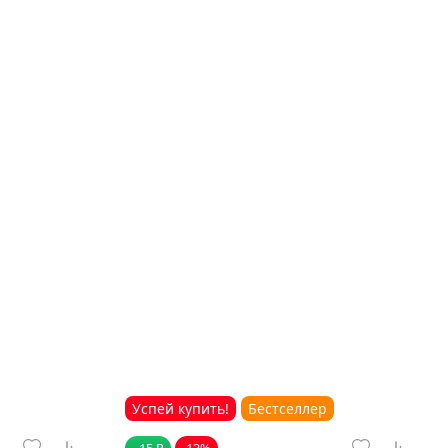
Успей купить!
Бестселлер
- 15 ₽
-13%