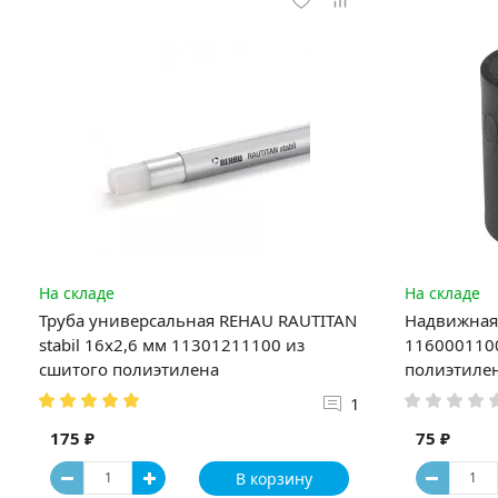
На складе
На складе
Труба универсальная REHAU RAUTITAN
Надвижная 
stabil 16х2,6 мм 11301211100 из
1160001100
сшитого полиэтилена
полиэтиле
1
175 ₽
75 ₽
В корзину