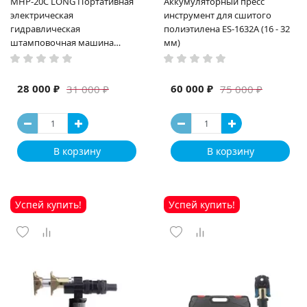
MHP-20C LONG Портативная
Аккумуляторный пресс
электрическая
инструмент для сшитого
гидравлическая
полиэтилена ES-1632A (16 - 32
штамповочная машина
мм)
высокая мощность и мощный
выход ручная электрическая
машина
28 000 ₽
60 000 ₽
31 000 ₽
75 000 ₽
В корзину
В корзину
Успей купить!
Успей купить!