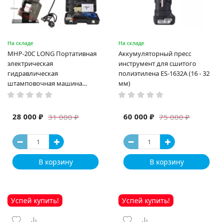
На складе
На складе
MHP-20C LONG Портативная
Аккумуляторный пресс
электрическая
инструмент для сшитого
гидравлическая
полиэтилена ES-1632A (16 - 32
штамповочная машина
мм)
высокая мощность и мощный
выход ручная электрическая
машина
28 000 ₽
60 000 ₽
31 000 ₽
75 000 ₽
В корзину
В корзину
Успей купить!
Успей купить!