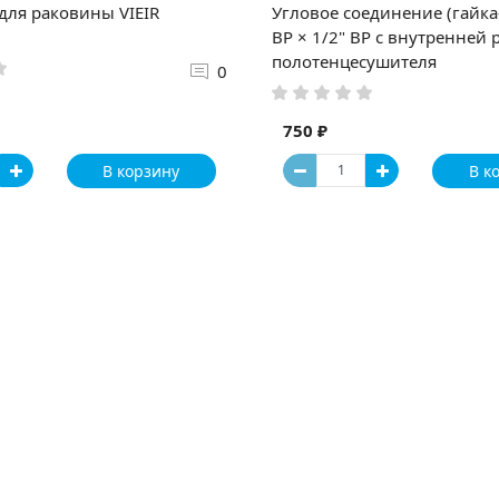
для раковины VIEIR
Угловое соединение (гайка-
ВР × 1/2" ВР с внутренней 
полотенцесушителя
0
750 ₽
В корзину
В к