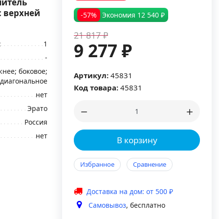
шитель
с верхней
-57%
Экономия
12 540 ₽
21 817 ₽
:
1
9 277 ₽
-
нее; боковое;
Артикул:
45831
диагональное
Код товара:
45831
нет
Эрато
Россия
нет
В корзину
Избранное
Сравнение
Доставка на дом: от 500 ₽
Самовывоз
, бесплатно