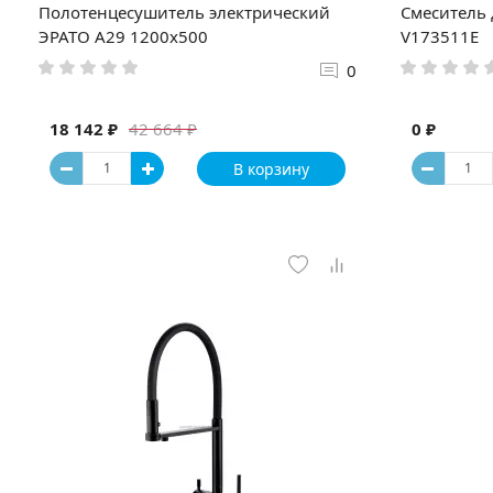
Полотенцесушитель электрический
Смеситель 
ЭРАТО А29 1200x500
V173511Е
0
18 142 ₽
0 ₽
42 664 ₽
В корзину