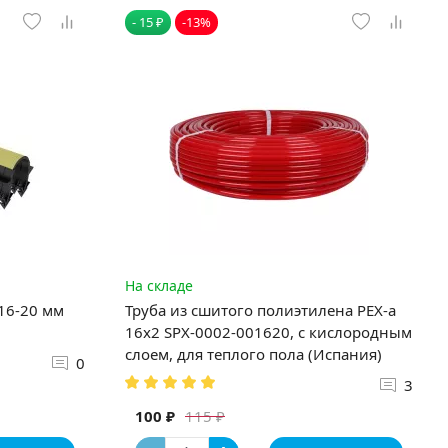
- 15 ₽
-13%
На складе
 16-20 мм
Труба из сшитого полиэтилена PEX-a
16х2 SPX-0002-001620, с кислородным
слоем, для теплого пола (Испания)
0
3
100 ₽
115 ₽