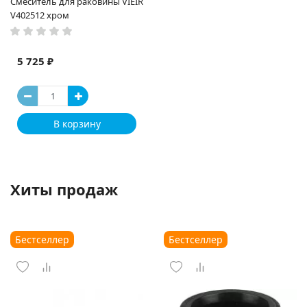
Смеситель для раковины VIEIR
V402512 хром
5 725 ₽
В корзину
Хиты продаж
Бестселлер
Бестселлер