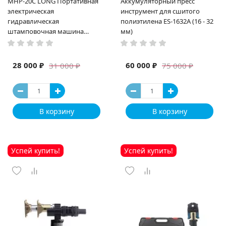
MHP-20C LONG Портативная
Аккумуляторный пресс
электрическая
инструмент для сшитого
гидравлическая
полиэтилена ES-1632A (16 - 32
штамповочная машина
мм)
высокая мощность и мощный
выход ручная электрическая
машина
28 000 ₽
60 000 ₽
31 000 ₽
75 000 ₽
В корзину
В корзину
Успей купить!
Успей купить!