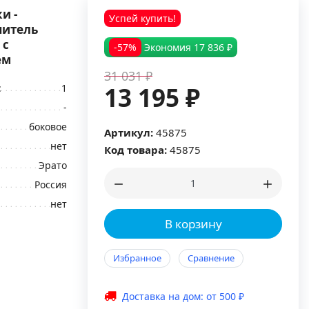
и -
Успей купить!
шитель
 с
-57%
Экономия
17 836 ₽
ем
31 031 ₽
:
1
13 195 ₽
-
боковое
Артикул:
45875
нет
Код товара:
45875
Эрато
Россия
нет
В корзину
Избранное
Сравнение
Доставка на дом: от 500 ₽