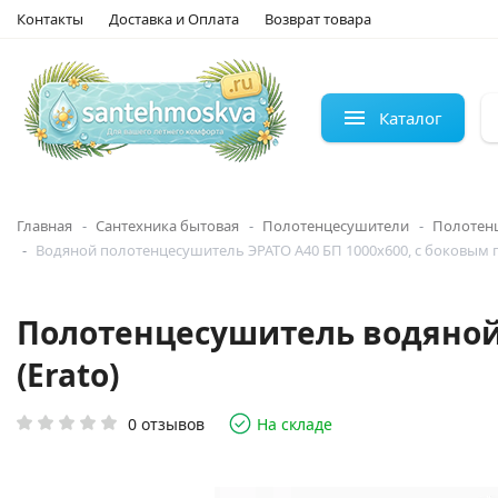
Контакты
Доставка и Оплата
Возврат товара
Каталог
Главная
Сантехника бытовая
Полотенцесушители
Полотен
Водяной полотенцесушитель ЭРАТО А40 БП 1000x600, с боковым
Полотенцесушитель водяной 
(Erato)
0 отзывов
На складе