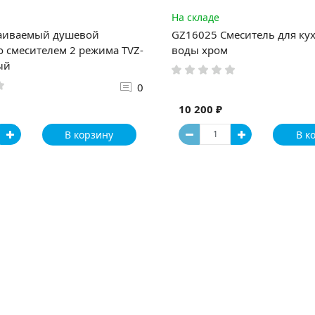
На складе
раиваемый душевой
GZ16025 Смеситель для кух
о смесителем 2 режима TVZ-
воды хром
ый
0
10 200 ₽
В корзину
В к