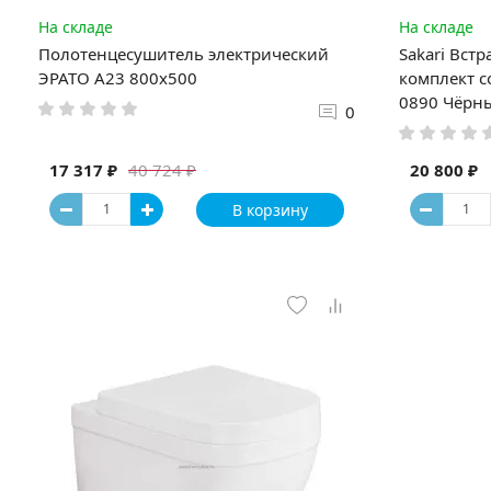
На складе
На складе
Полотенцесушитель электрический
Sakari Вст
ЭРАТО А23 800x500
комплект с
0890 Чёрн
0
17 317 ₽
20 800 ₽
40 724 ₽
В корзину