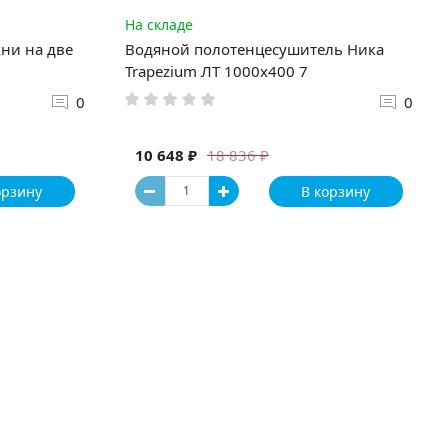
На складе
ни на две
Водяной полотенцесушитель Ника
Trapezium ЛТ 1000x400 7
0
0
10 648 ₽
18 836 ₽
орзину
В корзину