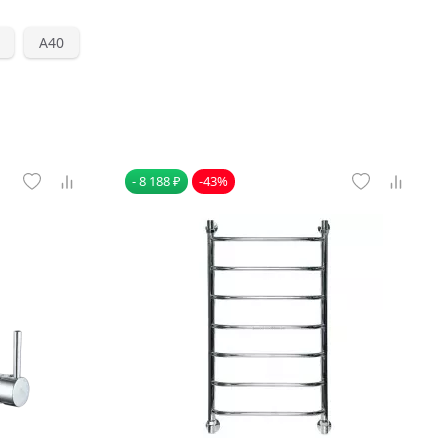
А40
- 8 188 ₽
-43%