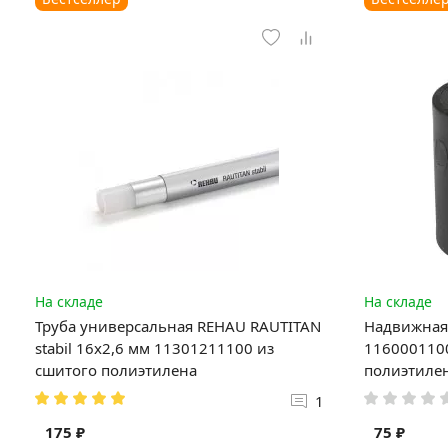
На складе
На складе
Труба универсальная REHAU RAUTITAN
Надвижная 
stabil 16х2,6 мм 11301211100 из
1160001100
сшитого полиэтилена
полиэтиле
1
175 ₽
75 ₽