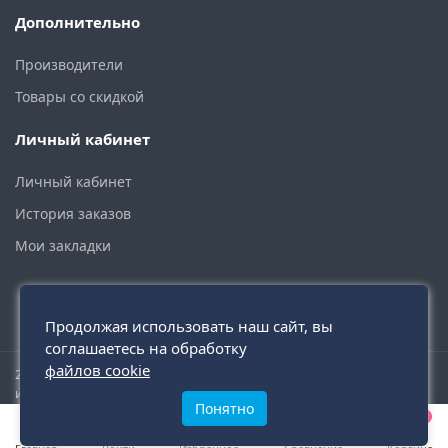
Дополнительно
Производители
Товары со скидкой
Личный кабинет
Личный кабинет
История заказов
Мои закладки
Продолжая использовать наш сайт, вы
соглашаетесь на обработку
файлов cookie
2015 - 2026 © santehmoskva.ru — интернет-магазин сантехники
инженерной и бытовой.
Понятно
0
0
0