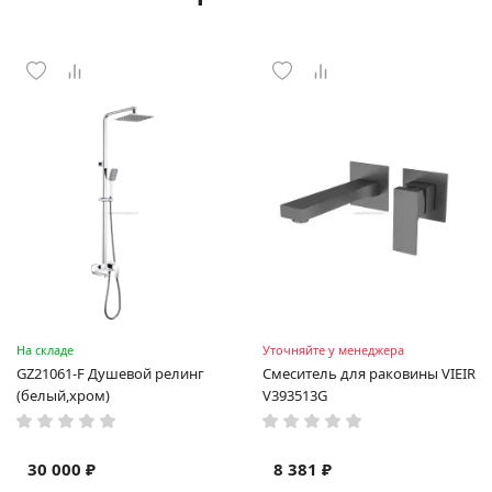
На складе
Уточняйте у менеджера
GZ21061-F Душевой релинг
Смеситель для раковины VIEIR
(белый,хром)
V393513G
30 000 ₽
8 381 ₽