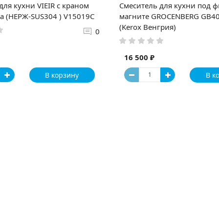
для кухни VIEIR с краном
Смеситель для кухни под ф
а (НЕРЖ-SUS304 ) V15019C
магните GROCENBERG GB40
(Kerox Венгрия)
0
16 500 ₽
В корзину
В к