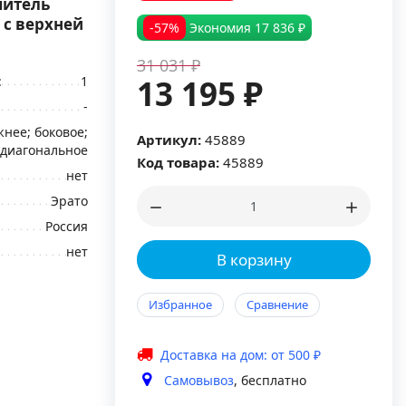
шитель
 с верхней
-57%
Экономия
17 836 ₽
31 031 ₽
:
1
13 195 ₽
-
нее; боковое;
Артикул:
45889
диагональное
Код товара:
45889
нет
Эрато
Россия
нет
В корзину
Избранное
Сравнение
Доставка на дом: от 500 ₽
Самовывоз
, бесплатно