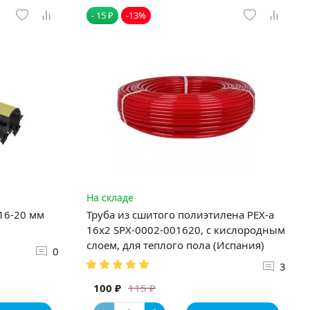
- 15 ₽
-13%
На складе
 16-20 мм
Труба из сшитого полиэтилена PEX-a
16х2 SPX-0002-001620, с кислородным
слоем, для теплого пола (Испания)
0
3
100 ₽
115 ₽