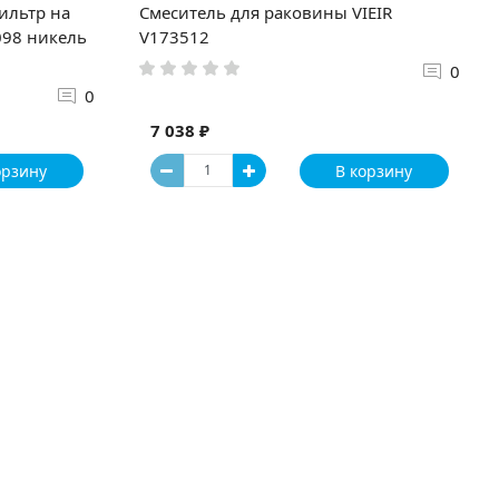
ильтр на
Смеситель для раковины VIEIR
98 никель
V173512
0
0
7 038 ₽
орзину
В корзину