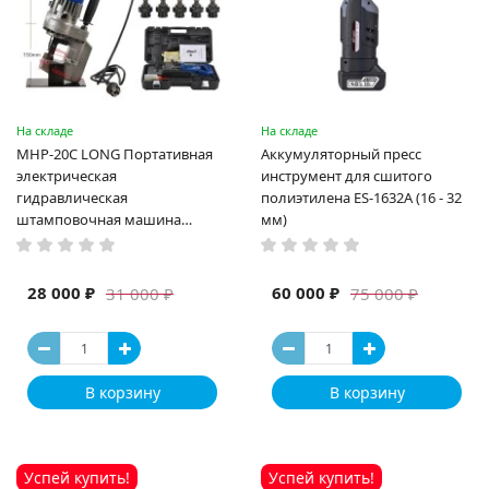
На складе
На складе
MHP-20C LONG Портативная
Аккумуляторный пресс
электрическая
инструмент для сшитого
гидравлическая
полиэтилена ES-1632A (16 - 32
штамповочная машина
мм)
высокая мощность и мощный
выход ручная электрическая
машина
28 000 ₽
60 000 ₽
31 000 ₽
75 000 ₽
В корзину
В корзину
Успей купить!
Успей купить!